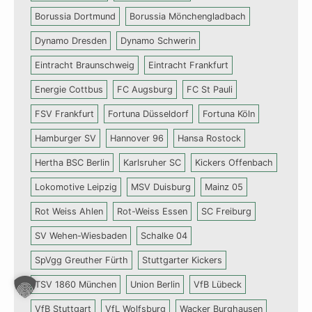
Borussia Dortmund
Borussia Mönchengladbach
Dynamo Dresden
Dynamo Schwerin
Eintracht Braunschweig
Eintracht Frankfurt
Energie Cottbus
FC Augsburg
FC St Pauli
FSV Frankfurt
Fortuna Düsseldorf
Fortuna Köln
Hamburger SV
Hannover 96
Hansa Rostock
Hertha BSC Berlin
Karlsruher SC
Kickers Offenbach
Lokomotive Leipzig
MSV Duisburg
Mainz 05
Rot Weiss Ahlen
Rot-Weiss Essen
SC Freiburg
SV Wehen-Wiesbaden
Schalke 04
SpVgg Greuther Fürth
Stuttgarter Kickers
TSV 1860 München
Union Berlin
VfB Lübeck
VfB Stuttgart
VfL Wolfsburg
Wacker Burghausen