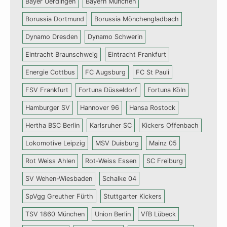
Bayer Uerdingen
Bayern München
Borussia Dortmund
Borussia Mönchengladbach
Dynamo Dresden
Dynamo Schwerin
Eintracht Braunschweig
Eintracht Frankfurt
Energie Cottbus
FC Augsburg
FC St Pauli
FSV Frankfurt
Fortuna Düsseldorf
Fortuna Köln
Hamburger SV
Hannover 96
Hansa Rostock
Hertha BSC Berlin
Karlsruher SC
Kickers Offenbach
Lokomotive Leipzig
MSV Duisburg
Mainz 05
Rot Weiss Ahlen
Rot-Weiss Essen
SC Freiburg
SV Wehen-Wiesbaden
Schalke 04
SpVgg Greuther Fürth
Stuttgarter Kickers
TSV 1860 München
Union Berlin
VfB Lübeck