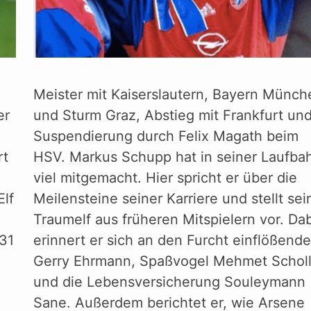
Meister mit Kaiserslautern, Bayern Münch
er
und Sturm Graz, Abstieg mit Frankfurt un
Suspendierung durch Felix Magath beim
rt
HSV. Markus Schupp hat in seiner Laufba
viel mitgemacht. Hier spricht er über die
Elf
Meilensteine seiner Karriere und stellt sei
Traumelf aus früheren Mitspielern vor. Da
 31
erinnert er sich an den Furcht einflößend
Gerry Ehrmann, Spaßvogel Mehmet Schol
und die Lebensversicherung Souleymann
Sane. Außerdem berichtet er, wie Arsene