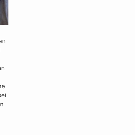
en
d
hn
ne
bei
en
l