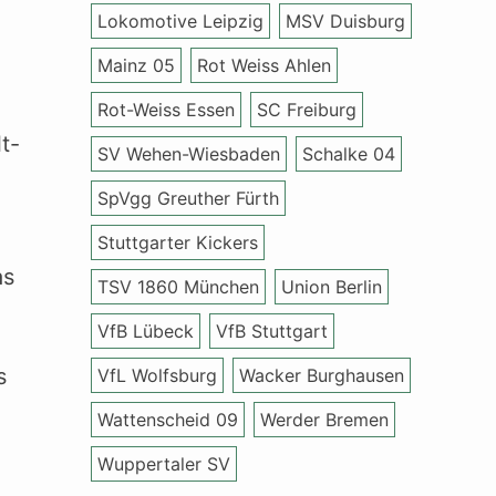
Lokomotive Leipzig
MSV Duisburg
Mainz 05
Rot Weiss Ahlen
Rot-Weiss Essen
SC Freiburg
t-
SV Wehen-Wiesbaden
Schalke 04
SpVgg Greuther Fürth
Stuttgarter Kickers
as
TSV 1860 München
Union Berlin
VfB Lübeck
VfB Stuttgart
s
VfL Wolfsburg
Wacker Burghausen
Wattenscheid 09
Werder Bremen
Wuppertaler SV